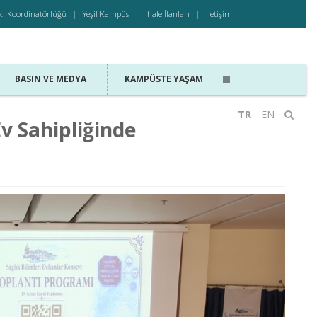
kı Koordinatörlüğü
Yeşil Kampüs
İhale İlanları
İletişim
BASIN VE MEDYA
KAMPÜSTE YAŞAM
TR
EN
v Sahipliğinde