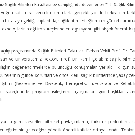
iz Sağlık Bilimleri Fakültesi ev sahipliğinde düzenlenen “19. Sağlık B
 yoğun katılım ve verimli oturumlarla gerçekleştirildi. Türkiye’nin fark
nin bir araya geldiği toplantıda; sağlık bilimleri eğitiminin güncel durum
eknolojilerinin eğitim süreçlerine entegrasyonu gibi birçok önemli başlı
 açılış programında Sağlık Bilimleri Fakültesi Dekan Vekili Prof. Dr
san ve Üniversitemiz Rektörü Prof. Dr. Kamil Çolak’ın; sağlık bilimler
 ilişkin değerlendirmelerde bulunduğu konuşmaları yer aldı. İki gün 
kültelerinin güncel sorunları ve öncelikleri, sağlık bilimlerinde yapay zeka
ğitimi (Beslenme ve Diyetetik, Hemşirelik, Fizyoterapi ve Rehabil
on süreçlerinde program iyileştirme çalışmaları gibi başlıklar al
ldi.
yunca gerçekleştirilen bilimsel paylaşımlarda, farklı disiplinlerden 
mleri eğitiminin geleceğine yönelik önemli katkılar ortaya kondu. Topl