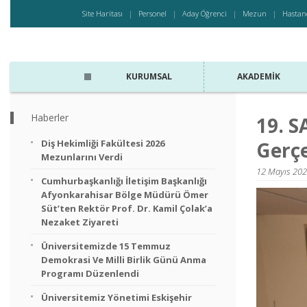
Site Haritası
Personel
Aday Öğrenci
Mezun
Hastan
KURUMSAL
AKADEMIK
Haberler
19. S
Diş Hekimliği Fakültesi 2026
Gerçe
Mezunlarını Verdi
12 Mayıs 2026
Cumhurbaşkanlığı İletişim Başkanlığı
Afyonkarahisar Bölge Müdürü Ömer
Süt’ten Rektör Prof. Dr. Kamil Çolak’a
Nezaket Ziyareti
Üniversitemizde 15 Temmuz
Demokrasi Ve Milli Birlik Günü Anma
Programı Düzenlendi
Üniversitemiz Yönetimi Eskişehir