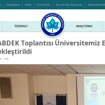
e
Kütüphane
Kalite
Hızlı Erişim
Kurum Dışı Duyurular
Toplumsal Kat
ÖĞRENCI
ARAŞTIRMA
ABDEK Toplantısı Üniversitemiz E
kleştirildi
 - Salı