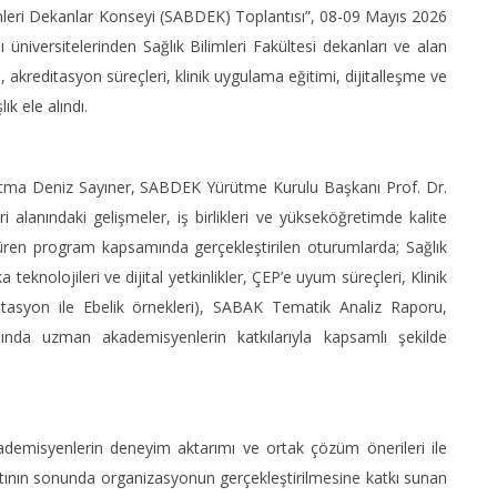
ilimleri Dekanlar Konseyi (SABDEK) Toplantısı”, 08-09 Mayıs 2026
lı üniversitelerinden Sağlık Bilimleri Fakültesi dekanları ve alan
u, akreditasyon süreçleri, klinik uygulama eğitimi, dijitalleşme ve
k ele alındı.
. Fatma Deniz Sayıner, SABDEK Yürütme Kurulu Başkanı Prof. Dr.
i alanındaki gelişmeler, iş birlikleri ve yükseköğretimde kalite
süren program kapsamında gerçekleştirilen oturumlarda; Sağlık
 teknolojileri ve dijital yetkinlikler, ÇEP’e uyum süreçleri, Klinik
itasyon ile Ebelik örnekleri), SABAK Tematik Analiz Raporu,
anında uzman akademisyenlerin katkılarıyla kapsamlı şekilde
akademisyenlerin deneyim aktarımı ve ortak çözüm önerileri ile
antının sonunda organizasyonun gerçekleştirilmesine katkı sunan