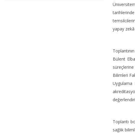
Üniversitem
tarihlerinde
temsilcileri
yapay zekâ t
Toplantının
Bülent Elba
süreçlerine
Bilimleri Fa
Uygulama E
akreditasy
değerlendiri
Toplantı bo
sağlık bili