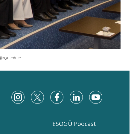
@ogu.edu.tr
ESOGÜ Podcast