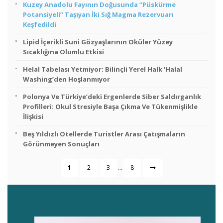
Kuzey Anadolu Fayının Doğusunda “Püskürme
Potansiyeli” Taşıyan İki Sığ Magma Rezervuarı
Keşfedildi
Lipid İçerikli Suni Gözyaşlarının Oküler Yüzey
Sıcaklığına Olumlu Etkisi
Helal Tabelası Yetmiyor: Bilinçli Yerel Halk ‘Halal
Washing’den Hoşlanmıyor
Polonya Ve Türkiye’deki Ergenlerde Siber Saldırganlık
Profilleri: Okul Stresiyle Başa Çıkma Ve Tükenmişlikle
İlişkisi
Beş Yıldızlı Otellerde Turistler Arası Çatışmaların
Görünmeyen Sonuçları
...
1
2
3
8