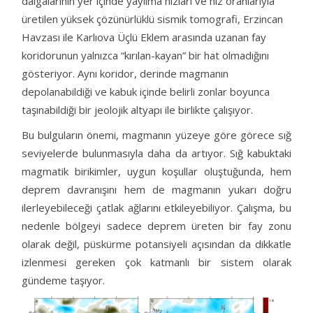
dalgalarının yer içinde yayılma hızları ve hız oranlarıyla
üretilen yüksek çözünürlüklü sismik tomografi, Erzincan
Havzası ile Karlıova Üçlü Eklem arasında uzanan fay
koridorunun yalnızca “kırılan-kayan” bir hat olmadığını
gösteriyor. Aynı koridor, derinde magmanın
depolanabildiği ve kabuk içinde belirli zonlar boyunca
taşınabildiği bir jeolojik altyapı ile birlikte çalışıyor.
Bu bulguların önemi, magmanın yüzeye göre görece sığ
seviyelerde bulunmasıyla daha da artıyor. Sığ kabuktaki
magmatik birikimler, uygun koşullar oluştuğunda, hem
deprem davranışını hem de magmanın yukarı doğru
ilerleyebileceği çatlak ağlarını etkileyebiliyor. Çalışma, bu
nedenle bölgeyi sadece deprem üreten bir fay zonu
olarak değil, püskürme potansiyeli açısından da dikkatle
izlenmesi gereken çok katmanlı bir sistem olarak
gündeme taşıyor.