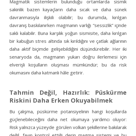
Magmatik sistemlerin bulunduğu ortamlarda sismik
sakinlik bazen kayaçların daha sıcak ve daha sünek
davranmasıyla ilişkili olabilir; bu durumda, kırılgan
davranış baskılanırken magmanın varlığı “sessizlik” içinde
saklı kalabilir. Buna karşılık yoğun sismisite, daha kırılgan
bir kabuğun stres altında sık kırıldığını ve çatlak ağlarının
daha aktif biçimde gelişebildiğini düşündürebilir. Her iki
senaryoda da, magmanın yukarı doğru ilerlemesi için
elverişli koşulların oluşması mümkündür; bu da risk
okumasını daha katmanlı hâle getirir.
Tahmin Değil, Hazırlık: Püskürme
Riskini Daha Erken Okuyabilmek
Bu çalışma, püskürme potansiyelinin hangi koşullarda
güçlenebileceğini daha net okumaya yardımcı oluyor:
Risk yalnızca yüzeyde görülen volkan şekillerine bakılarak
değil, fayın kontrol ettiği derin magma sistemi ve bu