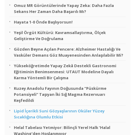
Omuz MR Görüntülerinde Yapay Zeka: Daha Fazla
Sekans Her Zaman Daha Başarılı Mı?
Hayata 1-0 Önde Başlıyorsun!
Yeşil Örgüt Kültürü: Kavramsallaştırma, Ölçek
Geliştirme Ve Doğrulama
Gözden Beyne Açılan Pencere: Alzheimer Hastalığı Ve
Vasküler Demans Göz Muayenesinden Anlaşılabilir Mi?
Yükseköğretimde Yapay Zekâ Destekli Gastronomi
Eğitiminin Benimsenmesi: UTAUT Modeline Dayalı
Karma Yöntemli Bir Çalışma
Kuzey Anadolu Fayının Doğusunda “Püskürme
Potansiyeli” Taşıyan İki Sığ Magma Rezervuarı
Keşfedildi
Lipid İçerikli Suni Gözyaşlarının Oküler Yüzey
Sıcaklığına Olumlu Etkisi
Helal Tabelası Yetmiyor: Bilinçli Yerel Halk ‘Halal
Washing’den Hoşlanmıyor