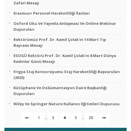
Zaferi Mesajı
Erasmus+ Personel Hareketliliği İlanları
Oxford Oku Ve Yayımla Anlaşması Ve Online Webinar
Duyuruları
Rektörümüz Prof. Dr. Kamil Çolak'ın 14 Mart Tıp
Bayramı Mesajı
ESOGÜ Rektörü Prof. Dr. Kamil Çolak'ın 8 Mart Dünya
Kadınlar Günü Mesajı
Frigya Staj Konsorsiyumu Staj Hareketliliği Başvuruları
(2025)
Kütüphane Ve Dokümantasyon Daire Başkanlığı
Duyuruları
Wiley Ve Springer Nature Kullanıcı Eğitimleri Duyurusu
...
...
1
3
4
5
20