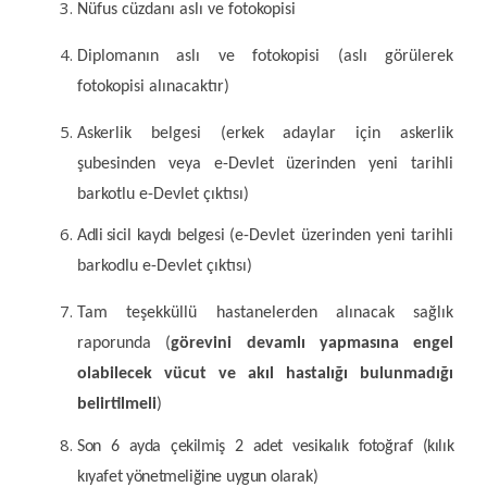
Nüfus cüzdanı aslı ve fotokopisi
Diplomanın aslı ve fotokopisi (aslı görülerek
fotokopisi alınacaktır)
Askerlik belgesi (erkek adaylar için askerlik
şubesinden veya e-Devlet üzerinden yeni tarihli
barkotlu e-Devlet çıktısı)
Adli
s
icil
kaydı
belgesi
(e-Devlet üzerinden yeni tarihli
barkodlu e-Devlet çıktısı)
Tam teşekküllü hastanelerden alınacak sağlık
raporunda (
görevini devamlı yapmasına engel
olabilecek vücut ve akıl hastalığı bulunmadığı
belirtilmeli
)
Son
6
ayda
çekilmiş
2
adet
vesikalık
fotoğraf
(kılık
kıyafet
yönetmeliğine
uygun
olarak)